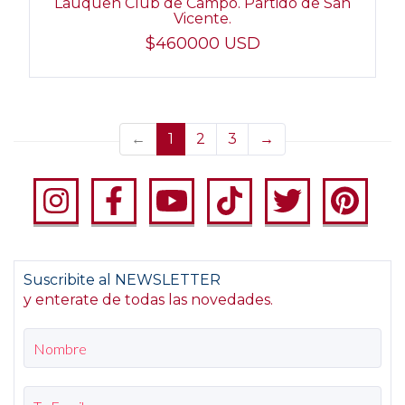
Lauquen Club de Campo. Partido de San
Vicente.
$460000 USD
(current)
←
1
2
3
→
Suscribite al NEWSLETTER
y enterate de todas las novedades.