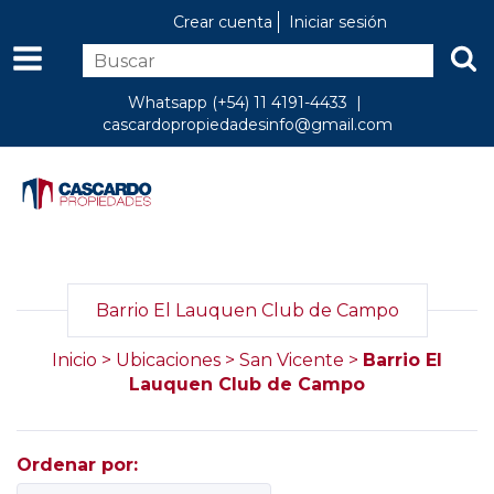
Crear cuenta
Iniciar sesión
Whatsapp (+54) 11 4191-4433 |
cascardopropiedadesinfo@gmail.com
Barrio El Lauquen Club de Campo
Inicio
>
Ubicaciones
>
San Vicente
>
Barrio El
Lauquen Club de Campo
Ordenar por: