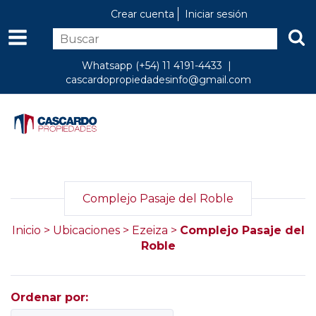
Crear cuenta
Iniciar sesión
Whatsapp (+54) 11 4191-4433 |
cascardopropiedadesinfo@gmail.com
Complejo Pasaje del Roble
Inicio
>
Ubicaciones
>
Ezeiza
>
Complejo Pasaje del
Roble
Ordenar por: