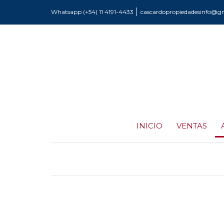
Whatsapp (+54) 11 4191-4433
cascardopropiedadesinfo@g
INICIO
VENTAS