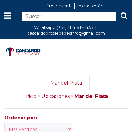
Crear cuenta
Iniciar sesión
Whatsapp (+54) 11 4191-4433 |
cascardopropiedadesinfo@gmail.com
Mar del Plata
Inicio
>
Ubicaciones
>
Mar del Plata
Ordenar por: