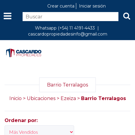
Crear cuenta
Iniciar sesión
Whatsapp (+54) 11 4191-4433 |
cascardopropiedadesinfo@gmail.com
Barrio Terralagos
Inicio
>
Ubicaciones
>
Ezeiza
>
Barrio Terralagos
Ordenar por: