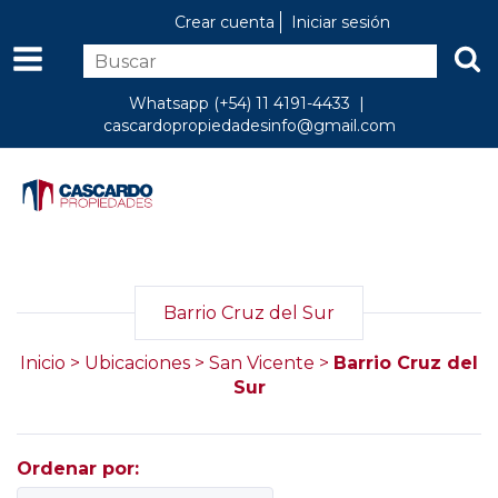
Crear cuenta
Iniciar sesión
Whatsapp (+54) 11 4191-4433 |
cascardopropiedadesinfo@gmail.com
Barrio Cruz del Sur
Inicio
>
Ubicaciones
>
San Vicente
>
Barrio Cruz del
Sur
Ordenar por: