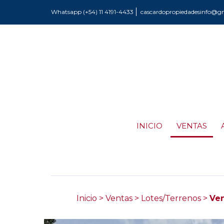
Whatsapp (+54) 11 4191-4433
cascardopropiedadesinfo@g
INICIO
VENTAS
Inicio
>
Ventas
>
Lotes/Terrenos
>
Ven