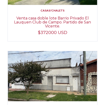
CASAS/CHALETS
Venta casa doble lote Barrio Privado El
Lauquen Club de Campo. Partido de San
Vicente.
$372000 USD