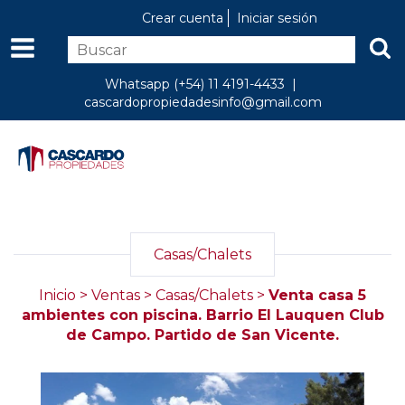
Crear cuenta
Iniciar sesión
Whatsapp (+54) 11 4191-4433 |
cascardopropiedadesinfo@gmail.com
Casas/Chalets
Inicio
>
Ventas
>
Casas/Chalets
>
Venta casa 5
ambientes con piscina. Barrio El Lauquen Club
de Campo. Partido de San Vicente.